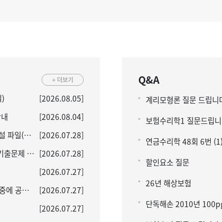
Q&A
+ 더보기
)
[2026.08.05]
계리모형론 질문 드립니
안내
[2026.08.04]
보험수리학1 질문드립
제49회 신체손해사정사 2차 기출문제 해설 파일(PDF) 다운로드
[2026.07.28]
연금수리학 48회 6번 (1
[신체] 책임근로자재해보상보험 제49회 기출문제 예시답안
[2026.07.28]
할인요소 질문
[2026.07.27]
26년 해상보험
[보험계리사] 27년 대비 강의계획서를 주중에 공지할 예정입니다.
[2026.07.27]
단독해손 2010년 100
[2026.07.27]