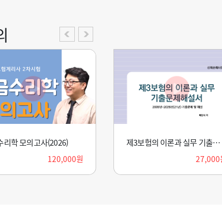
의
리학 모의고사(2026)
계리모형론 총정리(개정1판)
금융공학
제3보험의 이론과 실무 기출문제 해설서(2026)
33,300원
120,000원
360,000원
27,00
(
37,000원
10%)