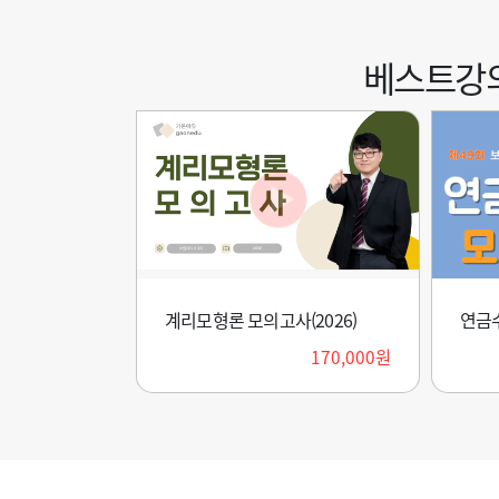
베스트강
의학이론 기출문제 해설 및 핵심요약집
계리모형론 모의고사(2026)
해상보험의 이론과 실무(개정3판)
연금수
360,000원
27,000원
170,000원
30,000원