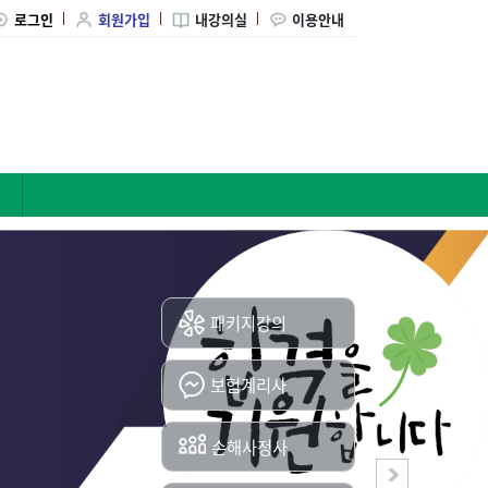
로그인
회원가입
내강의실
이용안내
바로가기
패키지강의
보험계리사
손해사정사