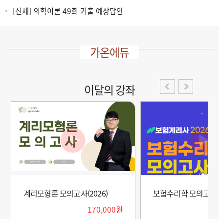
[신체] 의학이론 49회 기출 예상답안
가온에듀
이달의 강좌
2026)
보험수리학 모의고사(2026)
계리모형
170,000원
170,000원