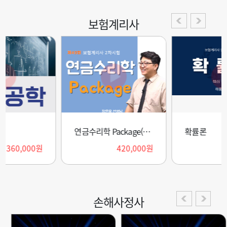
보험계리사
연금수리학 Package(2026)
확률론
0원
420,000원
170,000
손해사정사