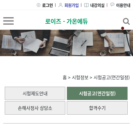
내강의실
이용안내
로그인
회원가입
로이즈 - 가온에듀
홈
>
시험정보
>
시험공고(연간일정)
시험제도안내
시험공고(연간일정)
손해사정사 상담소
합격수기