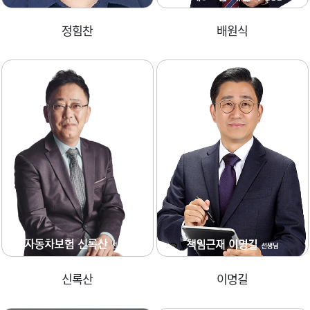
정힘찬
배원식
신록산
이명길