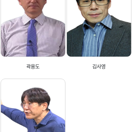
곽용도
김사영