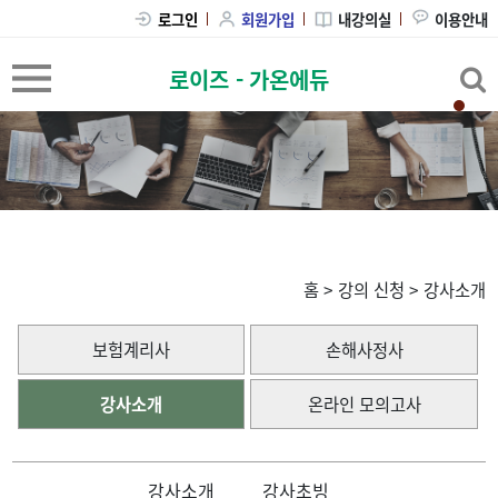
내강의실
이용안내
로그인
회원가입
로이즈 - 가온에듀
홈
>
강의 신청
>
강사소개
보험계리사
손해사정사
강사소개
온라인 모의고사
강사소개
강사초빙